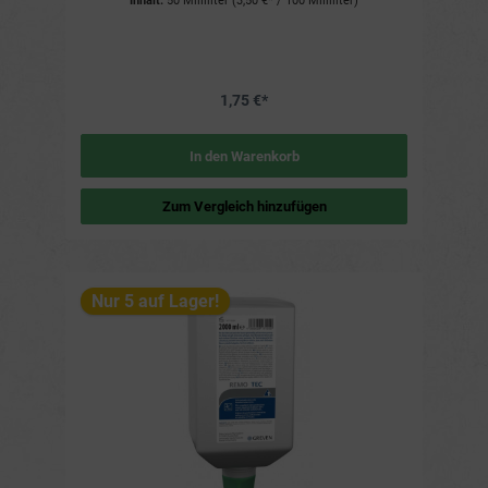
Inhalt:
50 Milliliter
(3,50 €* / 100 Milliliter)
Hautpartien Glättet und pflegt ohne nachhaltig zu fetten
Vermittelt der Haut Elastizität und Geschmeidigkeit Das
Tastgefühl wird nicht beeinträchtigt Silikonfrei Erhältlich
parfümiert oder unparfümiert Anwendungsbereich Schutz
gegen schwache Säuren, Alkalien und organische
Substanzen bei eher geringen Belastungen Eignet sich als
1,75 €*
Pflegecreme bei beanspruchter Haut Breites
Anwendungsspektrum Hinweise zur Anwendung Vor
Arbeitsbeginn und nach den Pausen auftragen Auf vorher
gereinigte Hautpartien auftragen Eine geringe Menge
In den Warenkorb
gründlich und gleichmäßig verteilen Besonders gefährdete
Hautbereiche beachten (zwischen den Fingern, an den
Nägeln) Bei längeren Arbeitsintervallen die Anwendung
Zum Vergleich hinzufügen
wiederholen Inhaltsstoffe LINDESA® UNPARFÜMIERT:
AQUA, GLYCERYL STEARATE SE, PARAFFINUM LIQUIDUM,
CERA ALBA, STEARIC ACID, PALMITIC ACID, ALLANTOIN,
PROPYLPARABEN, METHYLPARABEN LINDESA®: AQUA,
GLYCERYL STEARATE SE, PARAFFINUM LIQUIDUM, CERA
ALBA, STEARIC ACID, PALMITIC ACID, ALLANTOIN, PARFUM,
Nur 5 auf Lager!
BENZYL ALCOHOL, BENZYL BENZOATE, BENZYL
SALICYLATE, HEXYL CINNAMAL, BUTYLPHENYL
METHYLPROPIONAL, LIMONENE, LINALOOL, ALPHA-
ISOMETHYL IONONE, PROPYLPARABEN, METHYLPARABEN
Prüfungen / Zertifizierungen Handschuhverträglichkeit
geprüft gemäß EN 455-1:2000 und EN 455-2:2009 Keine
Veränderungen an Latexhandschuhen nach 2 Stunden
Einwirkzeit Gesetzliche Vorschriften / Zulassungen
Untergeordnet der Kosmetikverordnung Nicht dem
Chemikaliengesetz oder der Gefahrstoffverordnung
unterliegend Haltbarkeit / Lagerung Lagerfähig mindestens
30 Monate ab Herstellungsdatum bei Raumtemperatur
Lagerung in originalverschlossenen GebindenHaltbarkeit