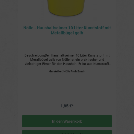
Nölle - Haushaltseimer 10 Liter Kunststoff mit
Metallbügel gelb
BeschreibungDer Haushaltseimer 10 Liter Kunststoff mit
Metallbügel gelb von Nölle ist ein praktischer und
vielseitiger Eimer für den Haushalt. Er ist aus Kunststoff
gefertigt und hat ein Fassungsvermögen von 10
Hersteller:
Nölle Profi Brush
Litern.Vorzüge und Nutzen Praktischer Bügel: Der
Metallbügel erleichtert das Tragen des Eimers. Robustes
Material: Der Eimer ist aus Kunststoff gefertigt und ist
daher robust und langlebig. Leichtgewichtig: Der Eimer ist
leichtgewichtig und daher leicht zu transportieren. Weiter
Details Material: Kunststoff Fassungsvermögen: 10 Liter
Farbe: Gelb Mit Metallbügel
1,85 €*
In den Warenkorb