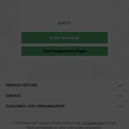
und Kratzer. Großes Fassungsvermögen: Der Eimer hat ein
Fassungsvermögen von 7 Litern und bietet daher
ausreichend Platz für große Mengen an Flüssigkeiten oder
Reinigungsmitteln. Praktischer Deckel: Der Deckel des
Eimers ist schwingbar und lässt sich daher leicht öffnen
4,42 €*
und schließen. Klare Linien: Der Eimer hat klare Linien und
ist daher in jeden Einrichtungsstil integrierbar. Weiter
Details Material: Kunststoff Fassungsvermögen: 7 Liter
Größe: 200 x 200 x 320 mm Gewicht: 280 g
In den Warenkorb
Zum Vergleich hinzufügen
SERVICE-HOTLINE
SERVICE
ZAHLUNGS- UND VERSANDARTEN
* Alle Preise exkl. gesetzl. Mehrwertsteuer zzgl.
Versandkosten
und ggf.
Nachnahmegebühren, wenn nicht anders angegeben.