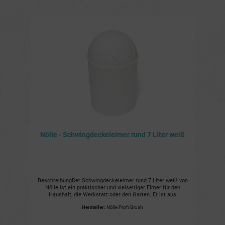
Nölle - Schwingdeckeleimer rund 7 Liter weiß
BeschreibungDer Schwingdeckeleimer rund 7 Liter weiß von
Nölle ist ein praktischer und vielseitiger Eimer für den
Haushalt, die Werkstatt oder den Garten. Er ist aus
robustem Kunststoff gefertigt und hat ein
Hersteller:
Nölle Profi Brush
Fassungsvermögen von 7 Litern.Vorzüge und Nutzen
Robuste Ausführung: Der Eimer ist aus robustem Kunststoff
gefertigt und ist daher langlebig und beständig gegen Stöße