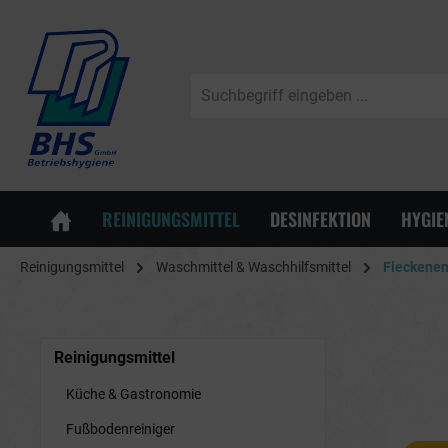
springen
Zur Hauptnavigation springen
REINIGUNGSMITTEL
DESINFEKTION
HYGIE
Reinigungsmittel
Waschmittel & Waschhilfsmittel
Fleckenen
Reinigungsmittel
Küche & Gastronomie
Fußbodenreiniger