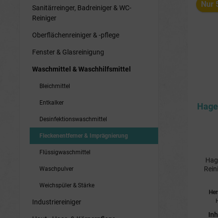
Nur 
Sanitärreinger, Badreiniger & WC-
Reiniger
Oberflächenreiniger & -pflege
Fenster & Glasreinigung
Waschmittel & Waschhilfsmittel
Bleichmittel
Entkalker
Hager
Desinfektionswaschmittel
Fleckenentferner & Imprägnierung
Flüssigwaschmittel
Hage
Rein
Waschpulver
Weichspüler & Stärke
Tempe
Her
akti
Industriereiniger
Farben 
Blut
Inh