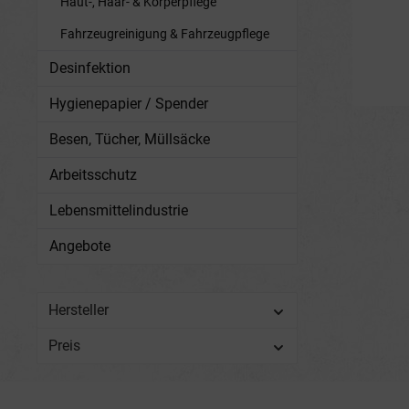
Haut-, Haar- & Körperpflege
Vorzüge 
Rein
Fahrzeugreinigung & Fahrzeugpflege
Temper
Desinfektion
der
Hygienepapier / Spender
Verunreinigu
Für 
Besen, Tücher, Müllsäcke
Wäsc
Hin
Dosie
Arbeitsschutz
höhe
besse
Lebensmittelindustrie
Füllung
geh
Angebote
Füllung
geh
Füllung
1/2 gehäuf
Hersteller
30 % B
Gesetz
Preis
Kenn
nach G
Anf