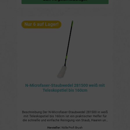
Nur 6 auf Lager!
N-Microfaser-Staubwedel 281500 weiß mit
Teleskopstiel bis 160cm
Beschreibung Der N-Microfaser-Staubwedel 281500 in weiß
mit Teleskopstiel bis 160cm ist ein praktischer Helfer für
die schnelle und einfache Reinigung von Staub, Haaren und
Schmutz an schwer erreichbaren Stellen. Der ausziehbare
Hersteller:
Nölle Profi Brush
Teleskopstiel ermöglicht es Ihnen, auch hohe Ecken und