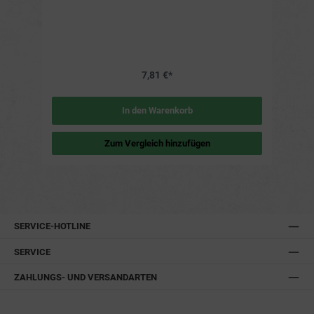
Kanten mühelos zu erreichen. Der schwenkbare und in
mehreren Stellungen verriegelbare Kopf sorgt für eine
flexible Anwendung. Der abnehmbare Microfaserbezug ist
waschbar und somit wiederverwendbar. Eine praktische
Aufhängevorrichtung ermöglicht eine platzsparende
Aufbewahrung. Vorteile und Nutzen Effektive Reinigung:
Entfernt mühelos Staub, Haare und Schmutz auch an
7,81 €*
schwer erreichbaren Stellen. Flexibel einsetzbar:
Schwenkbarer und in mehreren Stellungen verriegelbarer
Kopf für optimale Anpassung an die Reinigungsfläche. Hohe
Reichweite: Ausziehbarer Teleskopstiel bis 160cm
In den Warenkorb
ermöglicht die Reinigung auch in hohen Ecken und Kanten.
Nachhaltig und wirtschaftlich: Abnehmbarer und
waschbarer Microfaserbezug für wiederholte Nutzung.
Zum Vergleich hinzufügen
Platzsparend: Praktische Aufhängevorrichtung für die
einfache Aufbewahrung. Weitere Details Material Kopf:
Polyamid (Microfaser) Material Stiel: Metall Ausziehbar: bis
160 cm Farbe: weiß
SERVICE-HOTLINE
SERVICE
ZAHLUNGS- UND VERSANDARTEN