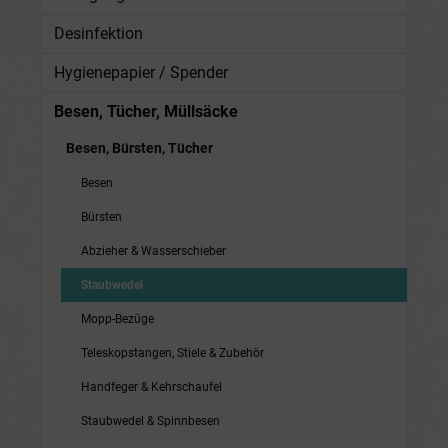
Desinfektion
Hygienepapier / Spender
Besen, Tücher, Müllsäcke
Besen, Bürsten, Tücher
Besen
Bürsten
Abzieher & Wasserschieber
Staubwedel
Mopp-Bezüge
Teleskopstangen, Stiele & Zubehör
Handfeger & Kehrschaufel
Staubwedel & Spinnbesen