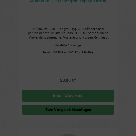
Müllbeutel - 30 Liter grau Typ 60 Karton
Müllbeutel - 30 Liter grau Typ 60 Reißfeste und
geruchsdichte Müllbeutel aus HDPE für verschiedene
Anwendungsbereiche. Vorteile und Nutzen Reißfest
Geruchsdicht Wasserdicht Recyclingfähig Einsatzbereiche
Hersteller:
Sonstige
Für den Hausmüll Für den Gewerbemüll Für die Gartenarbeit
Weitere Details Fassungsvermögen: 30 Liter Farbe: grau-
Inhalt:
40 Rolle
(0,52 €* / 1 Rolle)
transparent Material: HDPE Abmessungen: 50 x 60 cm 1
Rolle = 50 Müllbeutel 1 Karton = 40 Rollen 1 Palette = 90
Kartons
20,88 €*
In den Warenkorb
Zum Vergleich hinzufügen