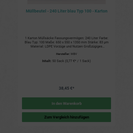
Müllbeutel - 240 Liter blau Typ 100 - Karton
1 Karton Müllsäcke Fassungsvermögen: 240 Liter Farbe:
Blau Typ: 100 Maße: 650 x 550 x 1350 mm Stärke: 83 µm
Material: LDPE Vorzüge und Nutzen Großzügiges
Fassungsvermögen für viel Müll Robustes Material für
Hersteller:
WBV
schweren Müll Reißfest und stabil Praktische Größe für
gängige Müllbehälter Umweltfreundlich, da zu 100 %
Inhalt:
50 Sack
(0,77 €* / 1 Sack)
recyclebar Weitere Details Ideal für Industrie, Gewerbe,
Großküchen, Events, Veranstaltungen Auch für den privaten
Haushalt geeignet
38,45 €*
In den Warenkorb
Zum Vergleich hinzufügen