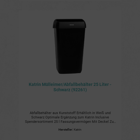
Katrin Mülleimer/Abfallbehälter 25 Liter -
Schwarz (92261)
Abfallbehälter aus Kunststoff Erhältlich in Weiß und
Schwarz Optimale Ergänzung zum Katrin Inclusive
Spendersortiment 25 l Fassungsvermögen Mit Deckel Zur
Wandanbringung geeignet Vorzüge und Nutzen Hygienisch:
Hersteller:
Katrin
Deckel muss nicht berührt werden Platzsparend:
Wandanbringung möglich Robust: Aus hochwertigem
Kunststoff gefertigt Einfach zu leeren Weitere Details