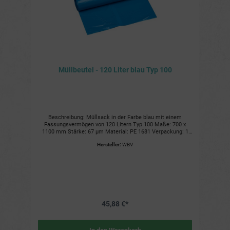
Müllbeutel - 120 Liter blau Typ 100
Beschreibung: Müllsack in der Farbe blau mit einem
Fassungsvermögen von 120 Litern Typ 100 Maße: 700 x
1100 mm Stärke: 67 µm Material: PE 1681 Verpackung: 1
Rolle = 15 Müllsäcke 10 Rollen je Karton 1 Karton = 10
Hersteller:
WBV
Rollen a´15 Stück Vorzüge und Nutzen: Reißfest und stabil:
Der Müllsack ist aus robustem PE-Material gefertigt und
somit reißfest und stabil. Auch bei hohen Belastungen und
scharfen Kanten hält der Beutel sicher stand. Extragroßes
Fassungsvermögen: Mit einem Volumen von 120 Litern
bietet der Müllsack viel Platz für Abfälle aller Art. Ideal für
große Haushalte, Gartenabfälle oder sperrige Gegenstände.
Vielseitig einsetzbar: Der Müllsack eignet sich für die
45,88 €*
Verwendung in der Küche, im Büro, im Garten und in vielen
weiteren Bereichen. Hygienisch und sauber: Der Müllsack
verschließt den Müll sicher und verhindert unangenehme
Gerüche. Günstig im Preis: Der Müllsack ist in einem