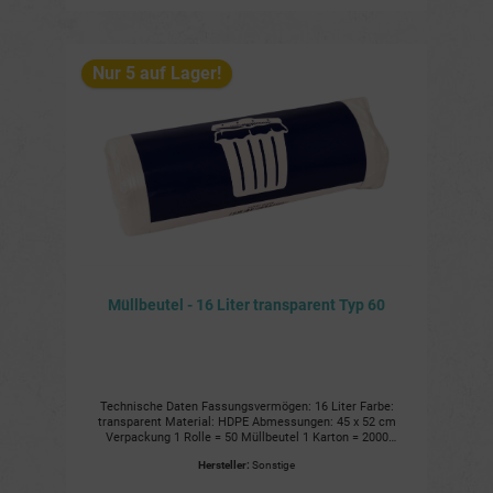
Nur 5 auf Lager!
Müllbeutel - 16 Liter transparent Typ 60
Technische Daten Fassungsvermögen: 16 Liter Farbe:
transparent Material: HDPE Abmessungen: 45 x 52 cm
Verpackung 1 Rolle = 50 Müllbeutel 1 Karton = 2000
Müllbeutel Vorteile Reißfest Geruchsdicht Wasserdicht
Hersteller:
Sonstige
Recyclingfähig Anwendungsbereich Für den Hausmüll Für
den Gewerbemüll