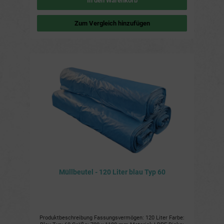
In den Warenkorb
günstigen 10er-Pack erhältlich. Weitere Details: Typ 100:
Dieser Müllsacktyp ist genormt und passt daher in die
meisten handelsüblichen Mülleimer. Farbe blau: Die blaue
Zum Vergleich hinzufügen
Farbe ist ideal für die Mülltrennung und kennzeichnet den
Beutel als Restmüll. Stärke 67 µm: Die Stärke von 67 µm
sorgt für eine hohe Reißfestigkeit und Stabilität des
Müllsacks. Material PE 1681: PE 1681 ist ein Polyethylen-
Kunststoff, der besonders reißfest und widerstandsfähig
ist. Verpackung: Der Müllsack ist in Rollen und Kartons
verpackt, um eine einfache Lagerung und Handhabung zu
gewährleisten.
Müllbeutel - 120 Liter blau Typ 60
Produktbeschreibung Fassungsvermögen: 120 Liter Farbe: