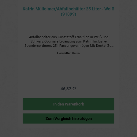
Katrin Mülleimer/Abfallbehälter 25 Liter - Weiß
(91899)
Abfallbehälter aus Kunststoff Erhältlich in Weiß und
Schwarz Optimale Ergänzung zum Katrin Inclusive
Spendersortiment 25 l Fassungsvermögen Mit Deckel Zur
Wandanbringung geeignet Vorzüge und Nutzen Hygienisch:
Hersteller:
Katrin
Deckel muss nicht berührt werden Platzsparend:
Wandanbringung möglich Robust: Aus hochwertigem
Kunststoff gefertigt Einfach zu leeren Weitere Details
Maße: 230 x 330 x 550 mm Gewicht: 2,295 kg Farbe: Weiß
Material: Kunststoff Fassungsvermögen: 25 Liter
46,37 €*
In den Warenkorb
Zum Vergleich hinzufügen