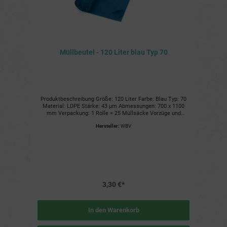
Müllbeutel - 120 Liter blau Typ 70
Produktbeschreibung Größe: 120 Liter Farbe: Blau Typ: 70
Material: LDPE Stärke: 43 µm Abmessungen: 700 x 1100
mm Verpackung: 1 Rolle = 25 Müllsäcke Vorzüge und
Nutzen Robust und reißfest Geeignet für verschiedene
Hersteller:
WBV
Abfallarten Einfaches Handling Hygienisch und sauber
Umweltfreundlich Weitere Details 1 Karton = 10 Rollen =
250 Müllsäcke 1 Palette = 48 Kartons = 480 Rollen = 12.000
Müllsäcke Artikelnummer: 400.193
3,30 €*
In den Warenkorb