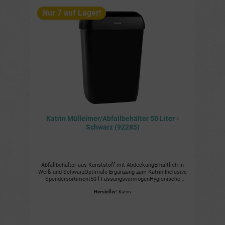
Nur 7 auf Lager!
Katrin Mülleimer/Abfallbehälter 50 Liter -
Schwarz (92285)
Abfallbehälter aus Kunststoff mit AbdeckungErhältlich in
Weiß und SchwarzOptimale Ergänzung zum Katrin Inclusive
Spendersortiment50 l FassungsvermögenHygienische
Benutzung, da der Deckel nicht berührt werden muss Zur
Hersteller:
Katrin
Wandanbringung geeignet, um Stellfläche zu sparen
(Wandhalterung inklusive) Leicht, robust und einfach zu
leeren Vorzüge und NutzenPlatzsparend: Der Mülleimer
kann an der Wand montiert werden, um Stellfläche zu
sparen.Robust: Der Mülleimer ist aus hochwertigem