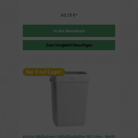
Kunststoff gefertigt und ist daher robust und langlebig.
Einfach zu leeren: Der Mülleimer hat einen großen
Öffnungsmechanismus, sodass der Müllsack einfach
63,15 €*
entnommen und ausgetauscht werden kann. Weitere
Details Maße (B x H x T): 42 x 57,5 x 28 cm Gewicht: 2,9 kg
Farbe: Schwarz Material: Kunststoff Verpackungseinheit: 1
Stück
In den Warenkorb
Zum Vergleich hinzufügen
Nur 5 auf Lager!
Katrin Mülleimer/Abfallbehälter 50 Liter - Weiß