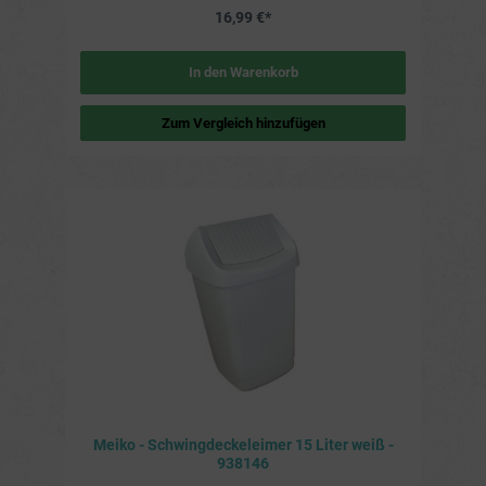
hat einen Schwingdeckel, der sich leicht öffnen und
16,99 €*
schließen lässt. Vielseitig einsetzbar: Der Eimer kann für
verschiedene Zwecke verwendet werden. Weitere Details
Maße: 12 x 17 x 40 cm Fassungsvermögen: 12 Liter
Material: Kunststoff Farben: rot Hersteller: Meiko
In den Warenkorb
Zum Vergleich hinzufügen
Meiko - Schwingdeckeleimer 15 Liter weiß -
938146