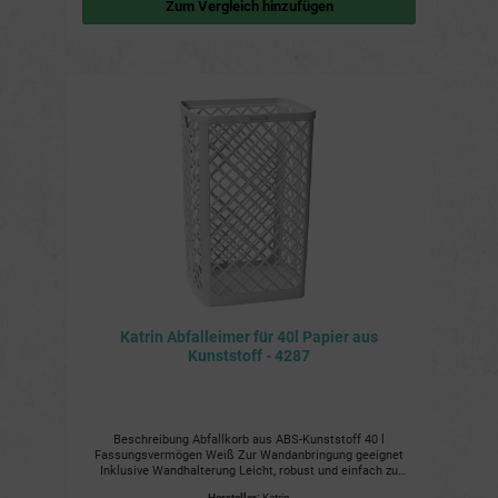
Zum Vergleich hinzufügen
Gewerbe. Seitenfalte: Sorgt für eine stabile, standfeste
Formgebung der Müllbeutel. Weitere Details Material: LDPE
(Polyethylen) Fassungsvermögen: 60-80 Liter
Abmessungen: 63 x 85 cm Farbe: Weiß Anzahl pro Rolle: 40
Stck Anzahl pro Karton: 9 Rollen Artikelnummer: 36107
Ausführung: Seitenfalte
Katrin Abfalleimer für 40l Papier aus
Kunststoff - 4287
Beschreibung Abfallkorb aus ABS-Kunststoff 40 l
Fassungsvermögen Weiß Zur Wandanbringung geeignet
Inklusive Wandhalterung Leicht, robust und einfach zu
leeren Vorteile Platzsparend durch Wandanbringung Leichte
Hersteller:
Katrin