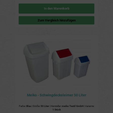
In den Warenkorb
Zum Vergleich hinzufügen
Meiko - Schwingdeckeleimer 50 Liter
Farbe:
Blau
| Größe:
50 Liter
| Hersteller:
meiko Textil GmbH
| Variante:
1 Stück