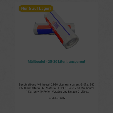
Nur 6 auf Lager!
Müllbeutel - 25-30 Liter transparent
Beschreibung Müllbeutel 25-30 Liter transparent Größe: 540
x 550 mm Stärke: 6µ Material: LDPE 1 Rolle = 50 Müllbeutel
1 Karton = 40 Rollen Vorzüge und Nutzen Großes
Fassungsvermögen für bis zu 25-30 Liter Müll Reißfest und
Hersteller:
WBV
stabil Durchsichtiges Material für einfache Kontrolle des
Inhalts Geeignet für den privaten und gewerblichen
Gebrauch Weitere Details Artikelnummer: 410.014
Verpackung: 1 Rolle = 50 Müllbeutel Karton: 40 Rollen =
2.000 Müllbeutel Palette: 68 Kartons = 136.800 Müllbeutel