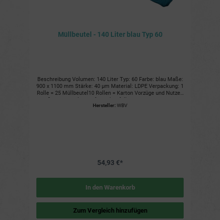
Müllbeutel - 140 Liter blau Typ 60
Beschreibung Volumen: 140 Liter Typ: 60 Farbe: blau Maße:
900 x 1100 mm Stärke: 40 µm Material: LDPE Verpackung: 1
Rolle = 25 Müllbeutel10 Rollen = Karton Vorzüge und Nutzen
Großzügiges Volumen für viel Abfall Robuste Verarbeitung
Hersteller:
WBV
für mehr Stabilität Reißfest Wasserdicht und geruchsdicht
Einfaches Handling durch Seitenfalz Weitere Details
Hergestellt aus hochwertigem LDPE-Material Ideal für
Gewerbe, Industrie und Haushalt Zertifiziert nach DIN EN
13432 Recycelbar
54,93 €*
In den Warenkorb
Zum Vergleich hinzufügen