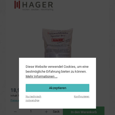
Bildergalerie überspringen
Diese Website verwendet Cookies, um eine
bestmögliche Erfahrung bieten zu können.
Mehr Informationen ...
Akzeptieren
18,90 €*
Inhalt:
10 Kilogramm
(1,89 €* / 1 Kilogramm)
Nur technisch
Konfigurieren
notwendige
Preise exkl. MwSt. zzgl. Versandkosten
Produkt Anzahl: Gib den gewünschten Wert ein oder benutze die Schaltflächen um die Anzahl
Sack
In den Warenkorb