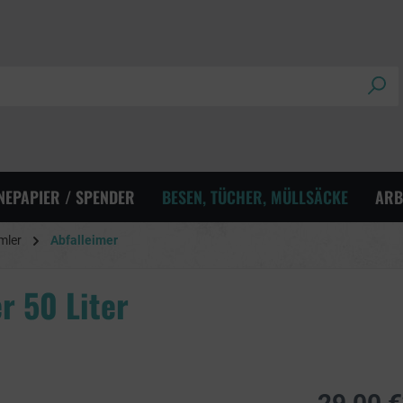
NEPAPIER / SPENDER
BESEN, TÜCHER, MÜLLSÄCKE
ARB
mler
Abfalleimer
r 50 Liter