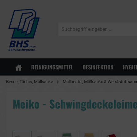
springen
Zur Hauptnavigation springen
REINIGUNGSMITTEL
DESINFEKTION
HYGIE
Besen, Tücher, Müllsäcke
Müllbeutel, Müllsäcke & Werststoffsam
Meiko - Schwingdeckeleime
Bildergalerie überspringen