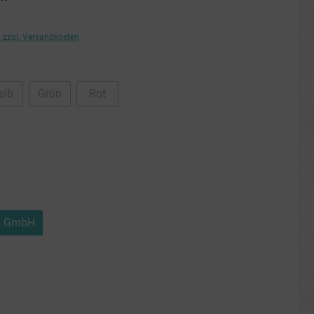
*
. zzgl. Versandkosten
hlen
elb
Grün
Rot
on ist zurzeit nicht verfügbar.)
(Diese Option ist zurzeit nicht verfügbar.)
(Diese Option ist zurzeit nicht verfügbar.)
(Diese Option ist zurzeit nicht verfügbar.)
hlen
ion ist zurzeit nicht verfügbar.)
swählen
il GmbH
wählen
ion ist zurzeit nicht verfügbar.)