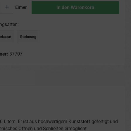
ib den gewünschten Wert ein oder benutze die Schaltflächen um die Anzahl zu erhö
Eimer
In den Warenkorb
ngsarten:
orkasse
Rechnung
mer:
37707
 Litern. Er ist aus hochwertigem Kunststoff gefertigt und
ienisches Öffnen und Schließen ermöglicht.