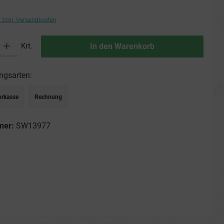
. zzgl. Versandkosten
ib den gewünschten Wert ein oder benutze die Schaltflächen um die Anzahl zu erhö
Krt.
In den Warenkorb
ngsarten:
orkasse
Rechnung
mer:
SW13977