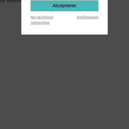
mit verschiedenen Reinigungsmitteln geeignet
Akzeptieren
Nur technisch
Konfigurieren
notwendige