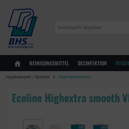
springen
Zur Hauptnavigation springen
REINIGUNGSMITTEL
DESINFEKTION
HYGIE
Hygienepapier / Spender
Papierputztücher
Ecoline Highextra smooth 
Bildergalerie überspringen