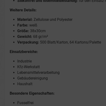
Silikonfrei und lösemittelbeständig:
für den Einsatz 
Weitere Details:
Material:
Zellulose und Polyester
Farbe:
weiß
Größe:
38x30cm
Gewicht:
68 gr/m²
Verpackung:
500 Blatt/Karton, 64 Kartons/Palette
Einsatzbereiche:
Industrie
Kfz-Werkstatt
Lebensmittelverarbeitung
Gebäudereinigung
Haushalt
Besondere Eigenschaften:
Fusselfrei